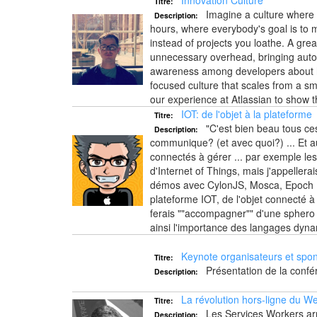
Innovation Culture
Titre:
Imagine a culture where th
Description:
hours, where everybody's goal is to 
instead of projects you loathe. A gr
unnecessary overhead, bringing auto
awareness among developers about how
focused culture that scales from a sm
our experience at Atlassian to show t
IOT: de l'objet à la plateforme
Titre:
"C'est bien beau tous ce
Description:
communique? (et avec quoi?) ... Et a
connectés à gérer ... par exemple les 
d'Internet of Things, mais j'appellera
démos avec CylonJS, Mosca, Epoch 
plateforme IOT, de l'objet connecté à
ferais ""accompagner"" d'une sphero e
ainsi l'importance des langages dy
Keynote organisateurs et spo
Titre:
Présentation de la confé
Description:
La révolution hors-ligne du W
Titre:
Les Services Workers arri
Description: