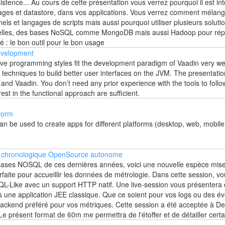
istence... Au cours de cette présentation vous verrez pourquoi il est in
angages et datastore, dans vos applications. Vous verrez comment mél
ls et langages de scripts mais aussi pourquoi utiliser plusieurs solutio
nelles, des bases NoSQL comme MongoDB mais aussi Hadoop pour ré
 : le bon outil pour le bon usage
evelopment
ve programming styles fit the development paradigm of Vaadin very wel
echniques to build better user interfaces on the JVM. The presentation w
nd Vaadin. You don’t need any prior experience with the tools to follo
st in the functional approach are sufficient.
form
 be used to create apps for different platforms (desktop, web, mobile,
es chronologique OpenSource autonome
ses NOSQL de ces dernières années, voici une nouvelle espèce mise a
ite pour accueillir les données de métrologie. Dans cette session, vou
L-Like avec un support HTTP natif. Une live-session vous présentera 
s une application JEE classique. Que ce soient pour vos logs ou des é
 backend préféré pour vos métriques. Cette session a été acceptée à 
e présent format de 60m me permettra de l'étoffer et de détailler certa