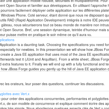
ir une application mobile robuste, sécurisés et multiplateforme. Pour 
ent Open Source et familier aux développeurs. En utilisant l'approche
pourrons facilement déployer cette application sur les différentes plate
, Windows Phone. Coté serveur, étant donné que nous ne disposant qu
ils RAD (Rapid Application Development) intégrés à notre IDE peuvent 
le gâteau, nous sécuriserons tout ce beau monde de manière non intrus
nt Open Source. Bref, une session dynamique, teintée d'humour mais su
eur puisse mettre en pratique le soir même ce qu'il aura vu.
plications
plication is a daunting task. Choosing the specifications you need for
, especially for newbies. In this presentation we will show how JBoss 
irst create a Java EE application that uses most of the Java EE specificat
fterwards test it (JUnit and Arquillian). From a white sheet, JBoss Forge
extra features to it. Finally we will end up with a fully functional and te
w how JBoss Forge guides you gently up the hill of Java EE application
c les orateurs, leur poser des questions, continuer les discussions.
glottes avec Vert.x
 pour créer des applications concurrentes, performantes et polyglottes
Vert.x, de son modèle de concurrence et explique comment écrire des ap
ière très simple. Nous aborderons quelques aspects clés de Vert.x c