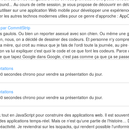
ound... Au cours de cette session, je vous propose de découvrir en dét
iliser sur une application Web mobile pour développer une expérience “
er les autres technos modernes utiles pour ce genre d'approche : App
 par CommitStrip
s gaulois. Ou bien un reporter asexué avec son chien. Ou même une g
non, nous, on a décidé de dessiner des codeurs. Et personne n'y compren
ère, qui croit au mieux que je fais de l'ordi toute la journée, au pire 
, on va lui expliquer c'est quoi le code et ce que font les codeurs. Parce
ndre que tapez Google dans Google, c'est pas comme ça que ça se pas
tations
0 secondes chrono pour vendre sa présentation du jour.
tations
0 secondes chrono pour vendre sa présentation du jour.
out en JavaScript pour construire des applications web. Il est souvent 
 des applications temps-réel. Mais ce n'est qu'une partie de l'histoire…
 réactivité. Je reviendrai sur les isopacks, qui rendent possible l'uniform