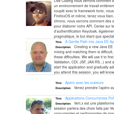
Live Coding nous verrons comment bât
un environnement de travail entièrem
couplé avec le framework Ionic, nous 
FirefoxOS et même, tenez vous bien
chrono, nous verrons comment des out
pour élaborer notre API. Cerise sur 
d’authentification Keycloak, égaleme
pragmatique, le but étant que spectat
A Gentle Path into Java EE Ap
Titre:
Creating a new Java EE Ap
Description:
mixing and matching them is difficult
these difficulties. We will use it to f
Validation, CDI, JSF, JAX-RS...) and a
start the application and gradually add 
you attend this session, you will kno
Apéro avec les orateurs
Titre:
Venez prendre l’apéro ave
Description:
Applications Concurrentes Poly
Titre:
Vert.x est une plateforme
Description:
session parlera des choix faits par 
concurrentes et performantes de man