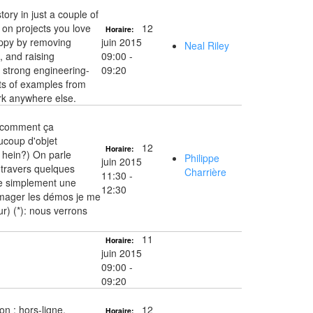
ory in just a couple of
 on projects you love
12
Horaire:
appy by removing
juin 2015
Neal Riley
 and raising
09:00 -
a strong engineering-
09:20
ots of examples from
ork anywhere else.
, comment ça
ucoup d'objet
12
Horaire:
. hein?) On parle
Philippe
juin 2015
à travers quelques
Charrière
11:30 -
e simplement une
12:30
 imager les démos je me
r) (*): nous verrons
11
Horaire:
juin 2015
09:00 -
09:20
n : hors-ligne,
12
Horaire: