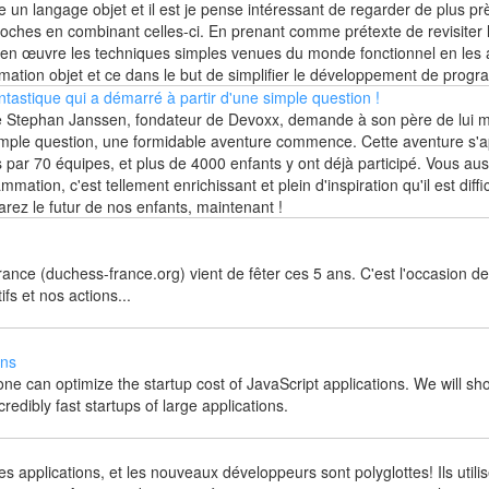
e un langage objet et il est je pense intéressant de regarder de plus pr
roches en combinant celles-ci. En prenant comme prétexte de revisiter 
en œuvre les techniques simples venues du monde fonctionnel en les 
mation objet et ce dans le but de simplifier le développement de prog
tastique qui a démarré à partir d'une simple question !
 de Stephan Janssen, fondateur de Devoxx, demande à son père de lui
simple question, une formidable aventure commence. Cette aventure s'
 par 70 équipes, et plus de 4000 enfants y ont déjà participé. Vous au
ation, c'est tellement enrichissant et plein d'inspiration qu'il est diffi
arez le futur de nos enfants, maintenant !
nce (duchess-france.org) vient de fêter ces 5 ans. C'est l'occasion de 
ifs et nos actions...
ons
ne can optimize the startup cost of JavaScript applications. We will sh
redibly fast startups of large applications.
es applications, et les nouveaux développeurs sont polyglottes! Ils utilis