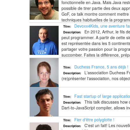
fonctionnelle en Java. Mais Java rest
possible de tirer partie des deux app
GoF, ce talk montre comment mettre 
techniques habituelles de la program
Devoxx4Kids, une aventure fan
Titre:
En 2012, Arthur, le fils
Description:
peut programmer. A partir de cette 
est représentée dans les 5 continents
partager votre passion pour la programm
succomber. Faites la différence, prép
Duchess France, 5 ans déjà !
Titre:
L'association Duchess Fra
Description:
(re)présenter l'association, nos object
Fast startup of large applicati
Titre:
This talk discusses how o
Description:
Dart-to-JavaScript compiler, allows inc
Fier d'être polyglotte !
Titre:
C'est un fait! Les nouvell
Description: