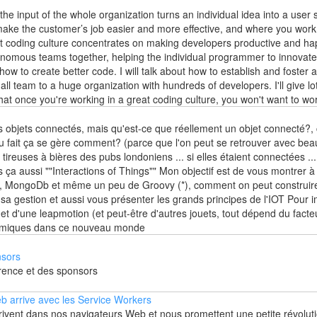
e input of the whole organization turns an individual idea into a user st
make the customer’s job easier and more effective, and where you work
eat coding culture concentrates on making developers productive and h
nomous teams together, helping the individual programmer to innovate,
 to create better code. I will talk about how to establish and foster 
all team to a huge organization with hundreds of developers. I'll give l
hat once you're working in a great coding culture, you won't want to w
s objets connectés, mais qu'est-ce que réellement un objet connecté?
u fait ça se gère comment? (parce que l'on peut se retrouver avec bea
tireuses à bières des pubs londoniens ... si elles étaient connectées ..
is ça aussi ""Interactions of Things"" Mon objectif est de vous montrer 
, MongoDb et même un peu de Groovy (*), comment on peut construir
 sa gestion et aussi vous présenter les grands principes de l'IOT Pour
t d'une leapmotion (et peut-être d'autres jouets, tout dépend du facteu
namiques dans ce nouveau monde
nsors
rence et des sponsors
eb arrive avec les Service Workers
vent dans nos navigateurs Web et nous promettent une petite révolutio