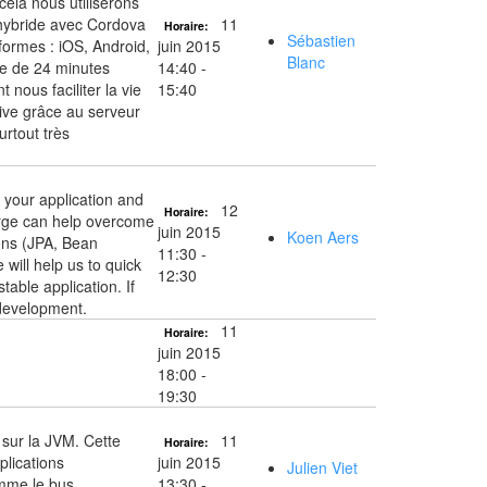
cela nous utiliserons
 hybride avec Cordova
11
Horaire:
Sébastien
formes : iOS, Android,
juin 2015
Blanc
e de 24 minutes
14:40 -
nous faciliter la vie
15:40
ive grâce au serveur
rtout très
 your application and
12
Horaire:
Forge can help overcome
juin 2015
Koen Aers
ions (JPA, Bean
11:30 -
 will help us to quick
12:30
stable application. If
 development.
11
Horaire:
juin 2015
18:00 -
19:30
 sur la JVM. Cette
11
Horaire:
plications
juin 2015
Julien Viet
omme le bus
13:30 -