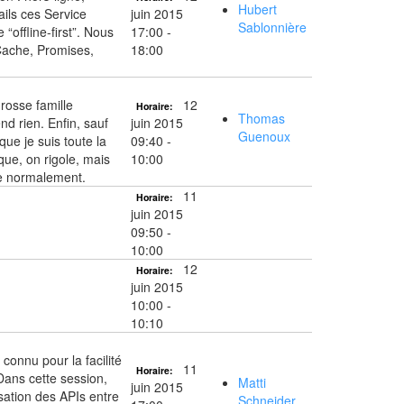
Hubert
ails ces Service
juin 2015
Sablonnière
offline-first”. Nous
17:00 -
Cache, Promises,
18:00
rosse famille
12
Horaire:
Thomas
d rien. Enfin, sauf
juin 2015
Guenoux
que je suis toute la
09:40 -
 que, on rigole, mais
10:00
se normalement.
11
Horaire:
juin 2015
09:50 -
10:00
12
Horaire:
juin 2015
10:00 -
10:10
connu pour la facilité
11
Horaire:
 Dans cette session,
Matti
juin 2015
isation des APIs entre
Schneider