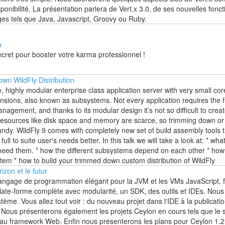
ponibilité. La présentation parlera de Vert.x 3.0, de ses nouvelles fonct
es tels que Java, Javascript, Groovy ou Ruby.
a
ecret pour booster votre karma professionnel !
wn WildFly Distribution
e, highly modular enterprise class application server with very small cor
tensions, also known as subsystems. Not every application requires the f
anagement, and thanks to its modular design it’s not so difficult to crea
s resources like disk space and memory are scarce, so trimming down o
andy. WildFly 9 comes with completely new set of build assembly tools t
 full to suite user's needs better. In this talk we will take a look at: * w
ed them. * how the different subsystems depend on each other * how t
em * how to build your trimmed down custom distribution of WildFly
orizon et le futur
ngage de programmation élégant pour la JVM et les VMs JavaScript, fai
late-forme complète avec modularité, un SDK, des outils et IDEs. Nous 
tème. Vous allez tout voir : du nouveau projet dans l‘IDE à la publicati
Nous présenterons également les projets Ceylon en cours tels que le 
uveau framework Web. Enfin nous présenterons les plans pour Ceylon 1.2 