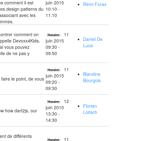
ès comment il est
juin 2015
Rémi Forax
les design patterns du
10:10 -
associant avec les
11:10
rammes.
 montrer comment on
11
Horaire:
Daniel De
appelle Devoxx4Kids,
juin 2015
Luca
ssi vous pouvez
09:30 -
cile de ne pas y
09:50
11
Horaire:
Blandine
juin 2015
faire le point, de vous
Bourgois
09:20 -
09:30
12
Horaire:
Florian
juin 2015
ow how dart2js, our
Loitsch
13:30 -
14:30
ent de différents
11
Horaire: