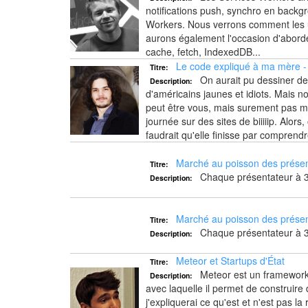
notifications push, synchro en backgr
Workers. Nous verrons comment les ut
aurons également l'occasion d'abord
cache, fetch, IndexedDB...
Le code expliqué à ma mère -
Titre:
On aurait pu dessiner de
Description:
d'américains jaunes et idiots. Mais 
peut être vous, mais surement pas ma m
journée sur des sites de biiiiip. Alors
faudrait qu'elle finisse par compre
Marché au poisson des présen
Titre:
Chaque présentateur à 3
Description:
Marché au poisson des présen
Titre:
Chaque présentateur à 3
Description:
Meteor et Startups d'État
Titre:
Meteor est un framework t
Description:
avec laquelle il permet de construire
j'expliquerai ce qu'est et n'est pas la