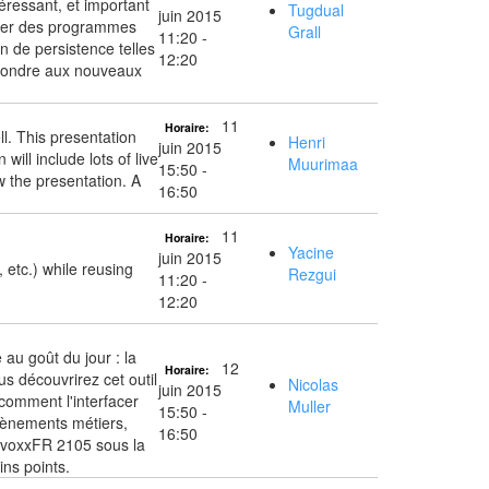
téressant, et important
Tugdual
juin 2015
anger des programmes
Grall
11:20 -
n de persistence telles
12:20
pondre aux nouveaux
11
Horaire:
l. This presentation
Henri
juin 2015
ill include lots of live
Muurimaa
15:50 -
w the presentation. A
16:50
11
Horaire:
Yacine
juin 2015
 etc.) while reusing
Rezgui
11:20 -
12:20
u goût du jour : la
12
Horaire:
s découvrirez cet outil
Nicolas
juin 2015
comment l'interfacer
Muller
15:50 -
vènements métiers,
16:50
DevoxxFR 2105 sous la
ins points.