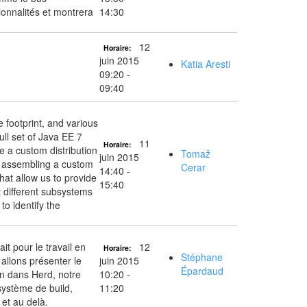
ionnalités et montrera
14:30
12
Horaire:
juin 2015
Katia Aresti
09:20 -
09:40
e footprint, and various
ull set of Java EE 7
11
Horaire:
te a custom distribution
Tomaž
juin 2015
r assembling a custom
Cerar
14:40 -
hat allow us to provide
15:40
hat different subsystems
o identify the
t pour le travail en
12
Horaire:
Stéphane
allons présenter le
juin 2015
Épardaud
on dans Herd, notre
10:20 -
système de build,
11:20
et au delà.