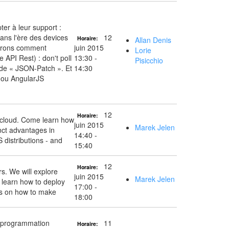
er à leur support :
ans l'ère des devices
12
Horaire:
Allan Denis
verrons comment
juin 2015
Lorie
 API Rest) : don't poll
13:30 -
Pisicchio
m de « JSON-Patch ». Et
14:30
S ou AngularJS
12
Horaire:
e cloud. Come learn how
juin 2015
Marek Jelen
nct advantages in
14:40 -
 distributions - and
15:40
12
Horaire:
rs. We will explore
juin 2015
Marek Jelen
 learn how to deploy
17:00 -
cks on how to make
18:00
de programmation
11
Horaire: