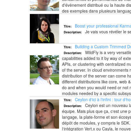
d'évènement distribué ou la haute dis
des exemples dans plusieurs languag
Boost your professional Karm
Titre:
Je vais vous révéler le s
Description:
Building a Custom Trimmed Do
Titre:
WildFly is a very versatil
Description:
capabilities added to it by way of ex
APIs, or clustering with centralized m
of the server. In cloud environment
distribution of the server can come h
different distributions like core, web &
do and when you would need or not ne
modules needed by a specific subsyst
Ceylon d‘ici à l‘infini : tour d‘h
Titre:
Ceylon est un nouveau la
Description:
équipe. Mais plus que ça, c‘est une p
langage, la plate-forme et son écosys
dépôt de modules, y compris le SDK. 
l‘intégration Vert.x ou Cayla, le no