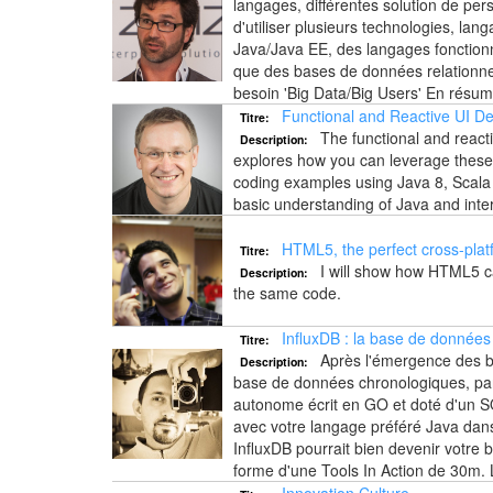
langages, différentes solution de pers
d'utiliser plusieurs technologies, l
Java/Java EE, des langages fonctionne
que des bases de données relation
besoin 'Big Data/Big Users' En résumé
Functional and Reactive UI D
Titre:
The functional and reacti
Description:
explores how you can leverage these t
coding examples using Java 8, Scala a
basic understanding of Java and intere
HTML5, the perfect cross-plat
Titre:
I will show how HTML5 can
Description:
the same code.
InfluxDB : la base de donné
Titre:
Après l'émergence des ba
Description:
base de données chronologiques, parfa
autonome écrit en GO et doté d'un SQ
avec votre langage préféré Java dan
InfluxDB pourrait bien devenir votre
forme d'une Tools In Action de 30m. L