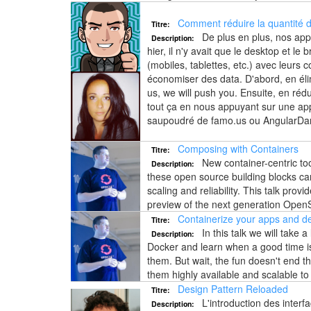
Comment réduire la quantité 
Titre:
De plus en plus, nos appl
Description:
hier, il n'y avait que le desktop et
(mobiles, tablettes, etc.) avec leurs
économiser des data. D'abord, en élimi
us, we will push you. Ensuite, en ré
tout ça en nous appuyant sur une app
saupoudré de famo.us ou AngularDart 
Composing with Containers
Titre:
New container-centric too
Description:
these open source building blocks ca
scaling and reliability. This talk pr
preview of the next generation OpenS
Containerize your apps and de
Titre:
In this talk we will take 
Description:
Docker and learn when a good time is
them. But wait, the fun doesn't end 
them highly available and scalable t
Design Pattern Reloaded
Titre:
L'introduction des interf
Description: