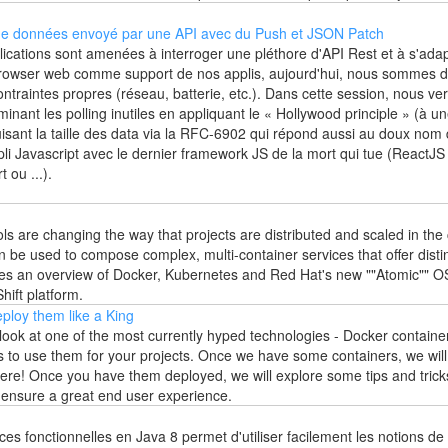
de données envoyé par une API avec du Push et JSON Patch
ications sont amenées à interroger une pléthore d'API Rest et à s'adapt
 le browser web comme support de nos applis, aujourd'hui, nous sommes d
 contraintes propres (réseau, batterie, etc.). Dans cette session, nous 
nant les polling inutiles en appliquant le « Hollywood principle » (à une
duisant la taille des data via la RFC-6902 qui répond aussi au doux no
li Javascript avec le dernier framework JS de la mort qui tue (ReactJ
ou ...).
ls are changing the way that projects are distributed and scaled in th
n be used to compose complex, multi-container services that offer disti
ovides an overview of Docker, Kubernetes and Red Hat's new ""Atomic"" OS
hift platform.
ploy them like a King
a look at one of the most currently hyped technologies - Docker containe
 to use them for your projects. Once we have some containers, we will
there! Once you have them deployed, we will explore some tips and tri
o ensure a great end user experience.
aces fonctionnelles en Java 8 permet d'utiliser facilement les notions 